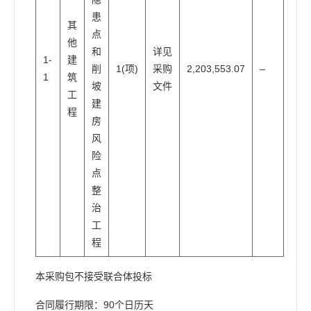
患
其
点
他
和
详见
1-
建
削
1(项)
采购
2,203,553.07
–
1
筑
坡
文件
工
建
程
房
风
险
点
整
治
工
程
本采购包
不接受
联合体投标
合同履行期限：
90个日历天