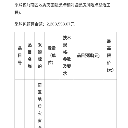
采购包1(南区地质灾害隐患点和削坡建房风险点整治工
程):
采购包预算金额：2,203,553.07元
技术
最
品
采
规
品
数量
高
目
购
格、
目
（单
品目预算(元)
限
名
标
参数
号
位）
价
称
的
及要
(元)
求
南
区
地
质
灾
害
隐