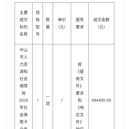
主要
规
成交
格
数
单价
服务
成交金额
标的
型
量
（元）
要求
（元）
名称
号
中山
市人
力资
按
源和
《磋
社会
商文
保障
件》
局
要求
一
2026
/
/
和
494400.00
项
年社
《响
会保
应文
障卡
件》
业务
响应