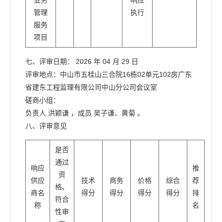
管理
执行
服务
项目
七、评审日期： 2026 年 04 月 29 日
评审地点：中山市五桂山三合院16栋02单元102房广东
省建东工程监理有限公司中山分公司会议室
磋商小组：
负责人 洪颖谦 ，成员 吴子谦、黄菊 。
八、评审意见
是否
通过
响应
推
资
供应
技术
商务
价格
综合
荐
格、
商名
得分
得分
得分
得分
排
符合
称
名
性审