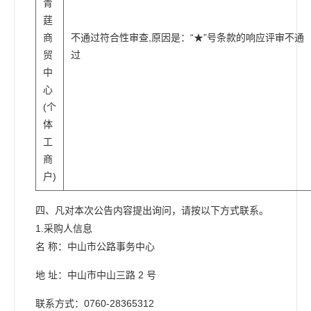
青
莛
商
不通过符合性审查,原因是：“★”号条款的响应评审不通
贸
过
中
心
(个
体
工
商
户)
四、凡对本次公告内容提出询问，请按以下方式联系。
1.采购人信息
名 称：中山市公路事务中心
地 址：中山市中山三路 2 号
联系方式：0760-28365312