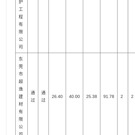
护
工
程
有
限
公
司
东
莞
市
超
逸
通
通
建
26.40
40.00
25.38
91.78
2
2
过
过
材
有
限
公
司