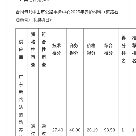
合同包1(中山市公路事务中心2025年养护材料（道路石
油沥青）采购项目):
资
符
得
供
格
合
技术
商务
价格
综合
分
应
性
性
得分
得分
得分
得分
排
商
审
审
名
查
查
广
东
新
路
洁
道
路
通
通
养
27.40
40.00
26.19
93.59
1
1
过
过