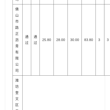
佛
山
市
路
正
通
通
沥
25.80
28.00
30.00
83.80
3
3
过
过
青
有
限
公
司
潍
坊
奎
文
区